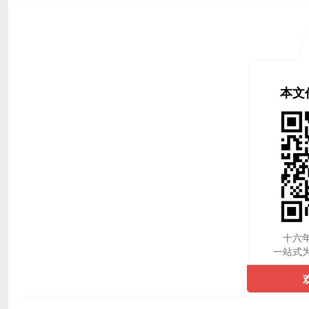
本文
十六
一站式