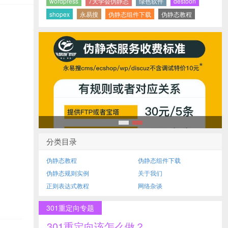
wordpress
7天学会伪静态
绿色软件
destoon
shopex
永易搜
伪静态组件下载
伪静态教程
1
2
分类目录
伪静态教程
伪静态组件下载
伪静态规则实例
关于我们
正则表达式教程
网络杂谈
301重定向专题
301重定向该怎么做？