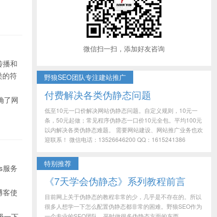
微信扫一扫，添加好友咨询
传播和
类的符
野狼SEO团队专注建站推广
付费解决各类伪静态问题
确了网
低至10元一口价解决网站伪静态问题。自定义规则，10元一
条，50元起做；常见程序伪静态一口价10元全包。平均100元
以内解决各类伪静态难题。 需要网站建设、网站推广业务也欢
迎联系！ 微信电话：13526646200 QQ：1615241386
特别推荐
s服务
《7天学会伪静态》系列教程前言
博客使
目前网上关于伪静态的教程非常的少，几乎是不存在的。所以
很多人想学一下怎么配置伪静态都非常的困难。野狼SEO作为
级一下
一个专业的SEO团队，平时做很多伪静态方面的东西，...