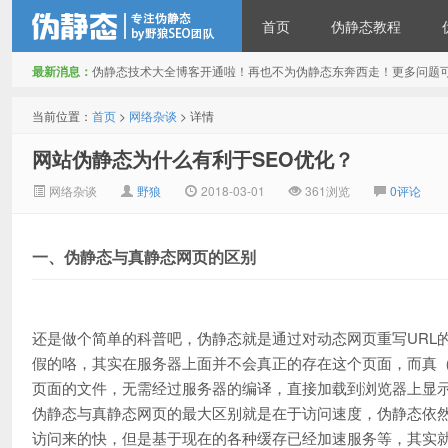
首页
伪静态教程
最新消息：
伪静态技术大全博客开通啦！再也不为伪静态东奔西走！更多问题可以反映给
伪静态技术博客
当前位置：
首页
>
网络杂谈
> 详情
网站伪静态为什么有利于SEO优化？
网络杂谈
野狼
2018-03-01
361
浏览
0评论
一、伪静态与真静态网页的区别
还是做个简单的科普吧，伪静态就是通过对动态网页重写URL
假的咯，其实在服务器上面并不会真正的存在这个页面，而真（纯
页面的文件，无需经过服务器的编译，直接加载到浏览器上显
伪静态与真静态网页的最大区别就是在于访问速度，伪静态依
访问来的快，但是基于现在的各种缓存已经加速服务等，其实