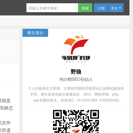
订阅
关注
博主简介
野狼
纯白帽SEO创始人
个人比较喜欢互联网，主要研究网络营销理论以及网站建设技
术等，擅长各类伪静态疑难杂症、SEO、网络营销、php、
那就是
asp等建站技术。咨询QQ：1615241386 1026593492
m等静态
的文件
家所遗