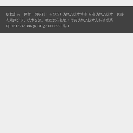
版权所有，保留一切权利！ © 2021
伪静态技术博客
专注伪静态技术，伪静
态规则分享、技术交流、教程发布基地！付费伪静态技术支持请联系
QQ1615241386
豫ICP备16003993号-1